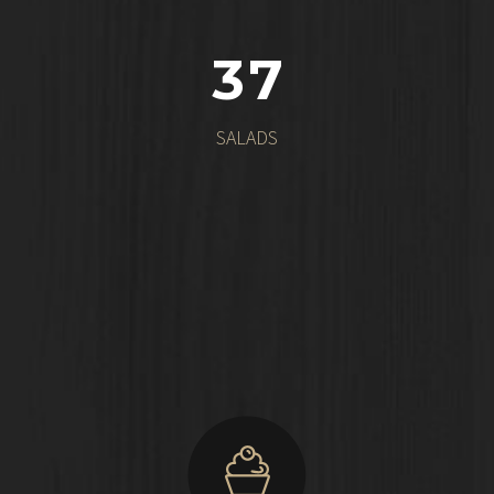
3
7
SALADS