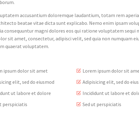
laborum.
t voluptatem accusantium doloremque laudantium, totam rem aperi
 architecto beatae vitae dicta sunt explicabo. Nemo enim ipsam vo
quia consequuntur magni dolores eos qui ratione voluptatem sequi n
or sit amet, consectetur, adipisci velit, sed quia non numquam ei
am quaerat voluptatem.
 ipsum dolor sit amet
Lorem ipsum dolor sit am
sicing elit, sed do eiusmod
Adipisicing elit, sed do ei
idunt ut labore et dolore
Incididunt ut labore et dol
t perspiciatis
Sed ut perspiciatis