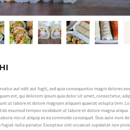
HI
atur aut odit aut fugit, sed quia consequuntur magni dolores eos
uam est, qui dolorem ipsum quia dolor sit amet, consectetur, adip
dunt ut labore et dolore magnam aliquam quaerat volupta tem. L
sed do eiusmod tempor incididunt ut labore et dolore magna aliqua.
boris nisi ut aliquip ex ea commodo consequat. Duis aute irure do
u fugiat nulla pariatur. Excepteur sint occaecat cupidatat non proi