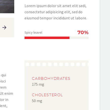
Lorem ipsum dolor sit amet elit sedi,
consectetur adipisicing elit, sed do
eiusmod tempor incididunt ut labore.
70%
Spicy leavel
 qui
CARBOHYDRATES
isci
175 mg
orem
 Ut enim
CHOLESTEROL
lor in
50 mg
dent,