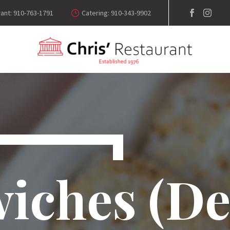
ant: 910-763-1791
Catering: 910-343-9902
iches (D