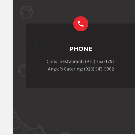


PHONE
Chris' Restaurant: (910) 763-1791
Angie's Catering: (910) 343-9902