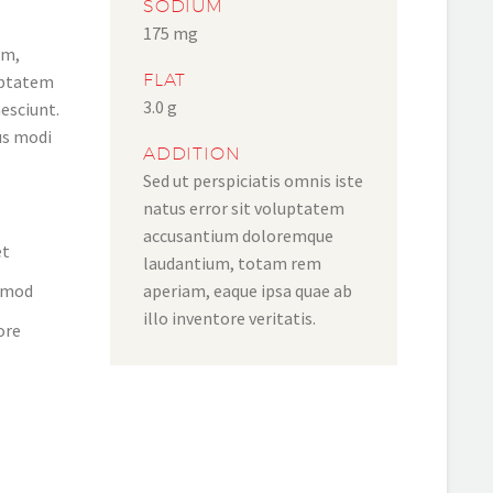
SODIUM
175 mg
am,
FLAT
luptatem
3.0 g
esciunt.
us modi
ADDITION
Sed ut perspiciatis omnis iste
natus error sit voluptatem
accusantium doloremque
et
laudantium, totam rem
aperiam, eaque ipsa quae ab
usmod
illo inventore veritatis.
ore