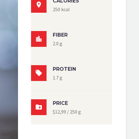
CALORIES

250 kcal
FIBER

2.0 g
PROTEIN

1.7 g
PRICE

$12,99 / 250 g