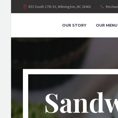
853 South 17th St, Wilmington, NC 28401
Restaur
OUR STORY
OUR MENU
Sandw