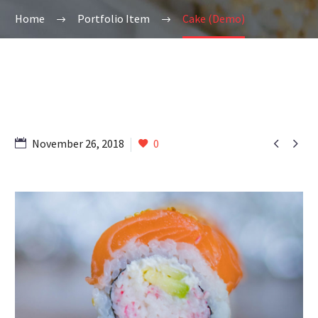
Home
Portfolio Item
Cake (Demo)


November 26, 2018
0