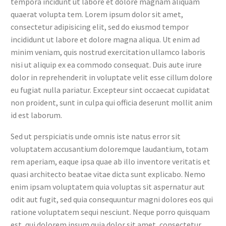
tempora incidunt ut labore et dolore magnam aliquam
quaerat volupta tem. Lorem ipsum dolor sit amet,
consectetur adipisicing elit, sed do eiusmod tempor
incididunt ut labore et dolore magna aliqua. Ut enim ad
minim veniam, quis nostrud exercitation ullamco laboris
nisi ut aliquip ex ea commodo consequat. Duis aute irure
dolor in reprehenderit in voluptate velit esse cillum dolore
eu fugiat nulla pariatur. Excepteur sint occaecat cupidatat
non proident, sunt in culpa qui officia deserunt mollit anim
id est laborum.
Sed ut perspiciatis unde omnis iste natus error sit
voluptatem accusantium doloremque laudantium, totam
rem aperiam, eaque ipsa quae ab illo inventore veritatis et
quasi architecto beatae vitae dicta sunt explicabo. Nemo
enim ipsam voluptatem quia voluptas sit aspernatur aut
odit aut fugit, sed quia consequuntur magni dolores eos qui
ratione voluptatem sequi nesciunt. Neque porro quisquam
est, qui dolorem ipsum quia dolor sit amet, consectetur,