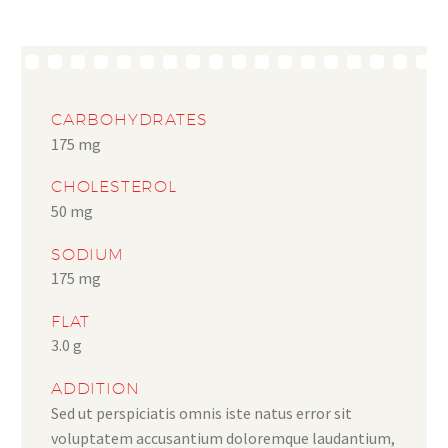
CARBOHYDRATES
175 mg
CHOLESTEROL
50 mg
SODIUM
175 mg
FLAT
3.0 g
ADDITION
Sed ut perspiciatis omnis iste natus error sit
voluptatem accusantium doloremque laudantium,