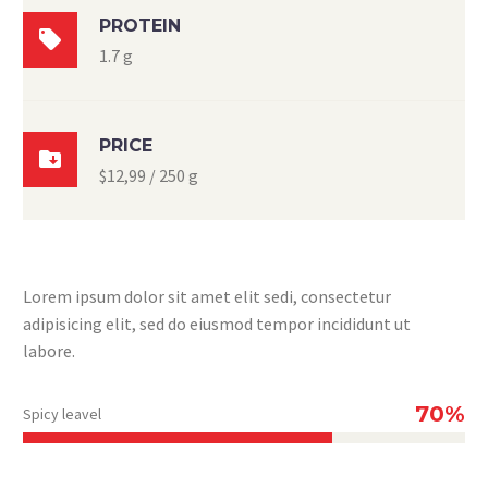
PROTEIN

1.7 g
PRICE

$12,99 / 250 g
Lorem ipsum dolor sit amet elit sedi, consectetur
adipisicing elit, sed do eiusmod tempor incididunt ut
labore.
70%
Spicy leavel